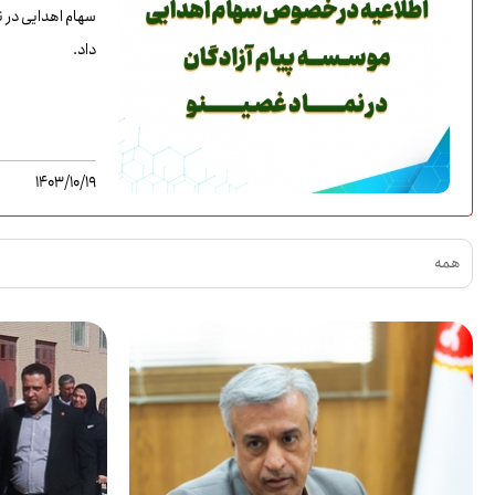
سهام اهدایی در ن
داد.
1403/10/19
همه