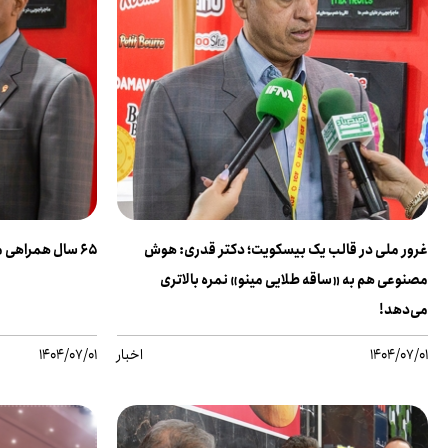
غرور ملی در قالب یک بیسکویت؛ دکتر قدری: هوش
۶۵ سال همراهی مینو با طعم ماندگار و کیفیت پایدار
مصنوعی هم به «ساقه طلایی مینو» نمره بالاتری
می‌دهد!
1404/07/01
اخبار
1404/07/01