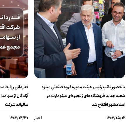
با حضور نائب رئیس هیئت مدیره گروه صنعتی مینو؛
قدردانی روابط ع
شعبه جدید فروشگاه‌های زنجیره‌ای مینومارت در
آزادگان از سهامد
اسلامشهر افتتاح شد
سالیانه شرکت
1404/05/02
اخبار
1404/04/30