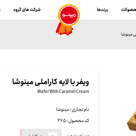
صولات
برندها
شرکت های گروه
ب
لی مینوشا
ویفر با لایه کاراملی مینوشا
Wafer With Caramel Cream
نام تجاری :
مینوشا
کد محصول :
275