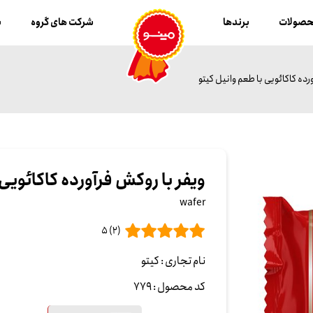
صولات
برندها
شرکت های گروه
ب
رده کاکائویی با طعم وانیل کیتو
ویفر با روکش فرآورده کاکائویی 
wafer
(2) 5
نام تجاری :
کیتو
کد محصول :
779