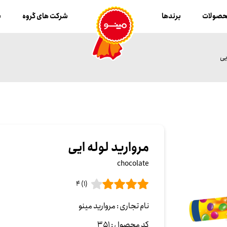
صولات
برندها
شرکت های گروه
ب
یی
مروارید لوله ایی
chocolate
(1) 4
نام تجاری :
مروارید مینو
کد محصول :
351