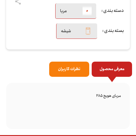
دسته بندی :
مربا
بسته بندی :
شیشه
معرفی محصول
نظرات کاربران
مربای هویج 285