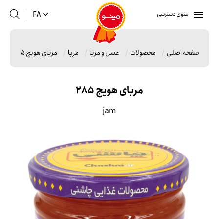
منوی دسترسی
FA
صفحه اصلی
محصولات
عسل و مربا
مربا
مربای هویج 285
مربای هویج 285
jam