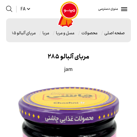
منوی دسترسی
FA
صفحه اصلی
محصولات
عسل و مربا
مربا
مربای آلبالو 285
مربای آلبالو 285
jam