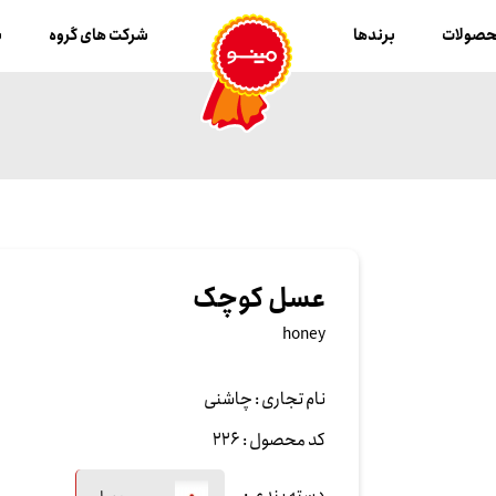
صولات
برندها
شرکت های گروه
ب
عسل کوچک
honey
نام تجاری :
چاشنی
کد محصول :
226