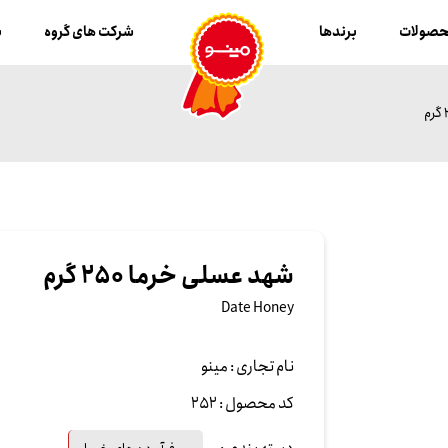
صولات
برندها
شرکت های گروه
ب
شهد عسلی خرما 250 گرم
Date Honey
نام تجاری :
مینو
کد محصول :
252