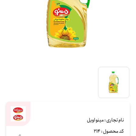
نام تجاری :
مینو اویل
کد محصول :
214