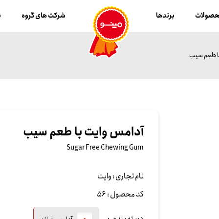
صولات
برندها
شرکت های گروه
ب
ا طعم سیب
آدامس وایت با طعم سیب
Sugar Free Chewing Gum
نام تجاری :
وایت
کد محصول :
56