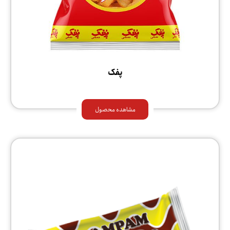
پفک
مشاهده محصول