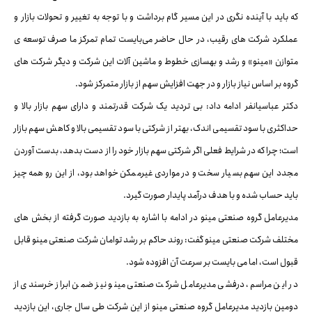
که باید با آینده نگری در این مسیر گام برداشت و با توجه به تغییر و تحولات بازار و
عملکرد شرکت های رقیب، در حال حاضر می‌بایست تمام تمرکز ما صرف توسعه ی
متوازن «مینو» و رشد و بهسازی خطوط و ماشین آلات این شرکت و دیگر شرکت های
گروه بر اساس نیاز بازار و در جهت افزایش سهم از بازار متمرکز شود.
دکتر عباسیانفر ادامه داد: بی تردید یک شرکت قدرتمند و دارای سهم بازار بالا و
حداکثری با سود تقسیمی اندک، بهتر از شرکتی با سود تقسیمی بالا و کاهش سهم بازار
است؛ چرا که در شرایط فعلی اگر شرکتی سهم بازار خود را از دست بدهد، بدست آوردن
مجدد این سهم بسیار سخت و در مواردی غیرممکن خواهد بود، از این رو همه چیز
باید حساب شده و با هدف درآمد پایدار صورت گیرد.
مدیرعامل گروه صنعتی مینو در ادامه با اشاره به بازدید صورت گرفته از بخش های
مختلف شرکت صنعتی مینو گفت: روند حاکم بر رشد توامان شرکت صنعتی مینو قابل
قبول است، اما می بایست بر سرعت آن افزوده شود.
در این مراسم، درفشی مدیرعامل شرکت صنعتی مینو نیز ضمن ابراز خرسندی از
دومین بازدید مدیرعامل گروه صنعتی مینو از این شرکت طی سال جاری، این بازدید