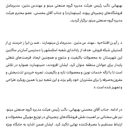
بهبهانی نائب رئیس هیئت مدیره گروه صنعتی مینو و مهندس متین، مدیرعامل
فروشگاه‌های زنجیره‌ای پیوند (مینومارت) و جناب آقای محسنی، عضو محترم هیئت
مدیره گروه صنعتی مینو، برگزار گردید.
در آیین افتتاحیه، مهندس متین، مدیرعامل مینومارت، ضمن ابراز خرسندی از
گسترش شبکه فروش، هدف از راه‌اندازی شعبه اسلامشهر را دسترسی آسان‌تر ساکنین
این شهرستان به محصولات باکیفیت و متنوع و همچنین ایجاد فرصت‌های شغلی
پایدار برای جوانان منطقه عنوان کرد. ایشان افزودند: «مینومارت همواره در تلاش
است تا با ارائه خدمات نوین و محصولات تازه و باکیفیت، تجربه خریدی لذت‌بخش و
مقرون‌به‌صرفه را برای مشتریان خود رقم بزند و این شعبه نیز با همین رویکرد طراحی
و تجهیز شده است.»
در ادامه، جناب آقای محسنی بهبهانی، نائب رئیس هیئت مدیره گروه صنعتی مینو،
نیز طی سخنانی بر اهمیت نقش فروشگاه‌های زنجیره‌ای در توزیع مویرگی محصولات و
ارتباط مستقیم با مصرف‌کننده نهایی تاکید کرد. ایشان ضمن اشاره به جایگاه ویژه